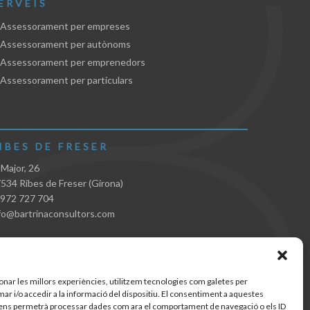
ERVEIS
Assessorament per empreses
 Assessorament per autònoms
Assessorament per emprenedors
Assessorament per particulars
IBES DE FRESER
 Major, 26
534 Ribes de Freser (Girona)
 972 727 704
fo@bartrinaconsultors.com
onar les millors experiències, utilitzem tecnologies com galetes per
 i/o accedir a la informació del dispositiu. El consentiment a aquestes
ens permetrà processar dades com ara el comportament de navegació o els ID