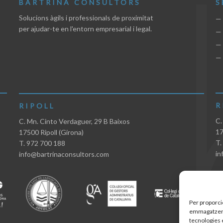
BARTRINA CONSULTORS
S
Solucions àgils i professionals de proximitat
— 
per ajudar-te en l'entorn empresarial i legal.
—
— 
— 
R
RIPOLL
C.
C. Mn. Cinto Verdaguer, 29 B Baixos
17
17500 Ripoll (Girona)
T.
T. 972 700 188
in
info@bartrinaconsultors.com
Per proporci
emmagatzemar
tecnologies 