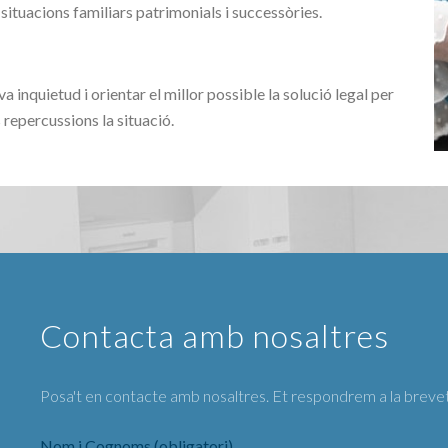
 situacions familiars patrimonials i successòries.
 inquietud i orientar el millor possible la solució legal per
repercussions la situació.
Contacta amb nosaltres
Posa't en contacte amb nosaltres. Et respondrem a la brevet